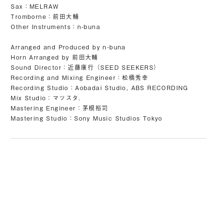
Sax：MELRAW
Tromborne：前田大輔
Other Instruments：n-buna
Arranged and Produced by n-buna
Horn Arranged by 前田大輔
Sound Director：近藤康行（SEED SEEKERS）
Recording and Mixing Engineer：松橋秀幸
Recording Studio：Aobadai Studio, ABS RECORDING
Mix Studio：マツスタ.
Mastering Engineer：茅根裕司
Mastering Studio：Sony Music Studios Tokyo
© YORUSHIKA All Rights Reserved.
許諾番号：9012207290Y38029