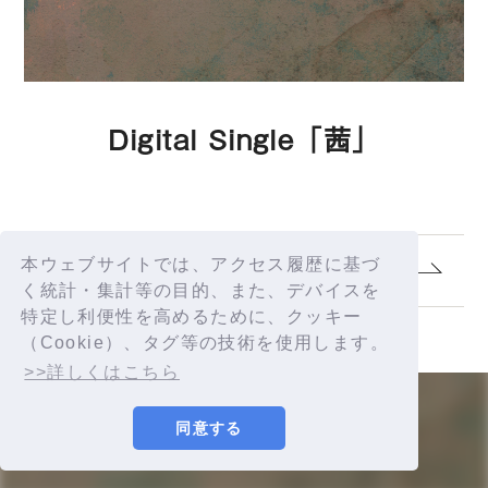
Digital Single「茜」
本ウェブサイトでは、アクセス履歴に基づ
1.
茜
く統計・集計等の目的、また、デバイスを
特定し利便性を高めるために、クッキー
（Cookie）、タグ等の技術を使用します。
>>詳しくはこちら
同意する
© YORUSHIKA All Rights Reserved.
許諾番号：9012207290Y38029